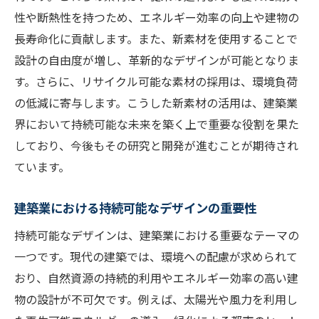
設プロセス
性や断熱性を持つため、エネルギー効率の向上や建物の
建築業におけるAIの革新と応用例
長寿命化に貢献します。また、新素材を使用することで
環境に優しい建築材料の研究と開発
設計の自由度が増し、革新的なデザインが可能となりま
す。さらに、リサイクル可能な素材の採用は、環境負荷
建物のライフサイクル管理とデジタル化
の低減に寄与します。こうした新素材の活用は、建築業
持続可能性を追求する未来の建築デザイン
界において持続可能な未来を築く上で重要な役割を果た
建築業の先端技術を活用した持続可能な商品開
しており、今後もその研究と開発が進むことが期待され
発の方法
ています。
3Dプリンティングが変える建築の未来
ナノテクノロジーを用いた新しい建材の探
建築業における持続可能なデザインの重要性
求
持続可能なデザインは、建築業における重要なテーマの
サステナブルアーキテクチャの基準と実践
一つです。現代の建築では、環境への配慮が求められて
再生可能エネルギーを活用した建築デザイ
おり、自然資源の持続的利用やエネルギー効率の高い建
ン
物の設計が不可欠です。例えば、太陽光や風力を利用し
ゼロエネルギーハウスの実現に向けて