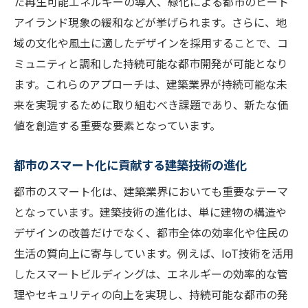
た再生可能エネルギーの導入、緑化による都市のヒート
持続可能な都市開発を支える技術革新
アイランド現象の緩和などが挙げられます。さらに、地
域の文化や風土に適したデザインを採用することで、コ
デジタル化が加速する建築業におけるプロセス
ミュニティと調和した持続可能な都市開発が可能となり
改善の重要性
ます。これらのアプローチは、建築業界が持続可能な未
BIMの導入がもたらす建築プロセスの変革
来を実現するために取り組むべき課題であり、新たな価
クラウド技術を活用した建築プロジェクト
値を創造する重要な要素となっています。
の管理
IoTと建設現場の連携で効率化を図る
都市のスマート化に貢献する建築技術の進化
デジタルツールによる現場の安全性向上
都市のスマート化は、建築業界においても重要なテーマ
プロジェクト管理ソフトウェアの選び方
となっています。建築技術の進化は、単に建物の構造や
デジタル化がもたらす業務効率の向上
デザインの改善だけでなく、都市全体の効率化や住民の
エコデザインの建築業商品開発がもたらす環境
生活の質向上に寄与しています。例えば、IoT技術を活用
への影響とその未来
したスマートビルディングは、エネルギーの効率的な管
環境への負担を軽減するための建築材料選
理やセキュリティの向上を実現し、持続可能な都市の発