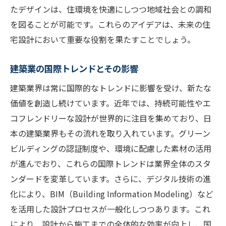
たデザインは、住環境を快適にしつつ地域社会との調和
法
を図ることが可能です。これらのアイデアは、未来の住
モジュール建築がもたらす建設革命
宅設計において重要な役割を果たすことでしょう。
革新的な施工技術で競争力を高める戦略
建築業界の商品開発が求める新たな価値基準と
建築業の国際トレンドとその影響
は
建築業界は常に国際的なトレンドに影響を受け、新たな
持続可能性を考慮した商品開発の基準
価値を創造し続けています。近年では、持続可能性やエ
顧客ニーズに応えるカスタマイズ設計の重
コフレンドリーな設計が世界的に注目を集めており、日
要性
本の建築業界もその流れを取り入れています。グリーン
建築物のユーザーエクスペリエンス向上へ
ビルディングの認証制度や、環境に配慮した素材の活用
の取り組み
が進んでおり、これらの国際トレンドは業界全体のスタ
市場動向を反映した新製品開発の取り組み
ンダードを変革しています。さらに、デジタル技術の進
地域特性を活かした建築デザインの創造
化により、BIM（Building Information Modeling）など
を活用した設計プロセスが一般化しつつあります。これ
建築業界の未来を見据えた価値創造の手法
により、設計から施工までの全体的な効率が向上し、国