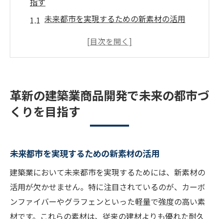
指す
未来都市を実現するための新素材の活用
建築業における持続可能なデザインの重要
性
都市のスマート化に貢献する建築技術の進
化
革新の建築業商品開発で未来の都市づ
新しいライフスタイルに対応する住宅設計
くりを目指す
のアイデア
建築業の国際トレンドとその影響
地域コミュニティとの協働による都市開発
未来都市を実現するための新素材の活用
建築業におけるエコロジーとデジタル技術の融
建築業において未来都市を実現するためには、新素材の
合がもたらす新たな価値
活用が欠かせません。特に注目されているのが、カーボ
エコロジーを考慮したスマートビルの開発
ンファイバーやグラフェンといった軽量で強度の高い素
デジタルツイン技術で実現する効率的な建
材です。これらの素材は、従来の建材よりも優れた耐久