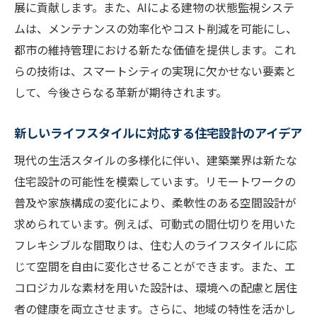
び
展に貢献します。また、AIによる建物の状態監視システ
ムは、メンテナンスの効率化やコスト削減を可能にし、
自然と調和する都市デザインの事例
都市の維持管理における新たな価値を提供します。これ
気候変動に対応した建築設計の考え方
らの技術は、スマートシティの実現に欠かせない要素と
グリーンビルディング認証の取得とその意
して、今後さらなる革新が期待されます。
義
バイオフィリックデザインと都市計画
新しいライフスタイルに対応する住宅設計のアイデア
未来を考えるエコフレンドリーな建築モデ
現代の生活スタイルの多様化に伴い、建築業界は新たな
ル
住宅設計の可能性を模索しています。リモートワークの
建築業の未来を切り拓く商品開発における革新
普及や家族構成の変化により、柔軟性のある空間設計が
的な施工技術の役割
求められています。例えば、可動式の間仕切りを用いた
AIとロボティクスが変える施工現場の未来
フレキシブルな間取りは、住む人のライフスタイルに応
自動化技術の導入による工期短縮の実現
じて空間を自由に変化させることができます。また、エ
無人機を活用した建設現場の監視と管理
コロジカルな素材を用いた設計は、環境への配慮と居住
者の健康を両立させます。さらに、地域の特性を活かし
新時代の施工技術で安全性を向上させる方