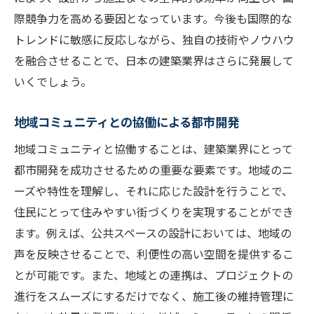
建築業の商品開発がリードする次世代の都市計
際競争力を高める要因となっています。今後も国際的な
画
トレンドに敏感に反応しながら、独自の技術やノウハウ
持続可能な都市開発を支えるインフラ整備
を融合させることで、日本の建築業界はさらに発展して
住宅と都市環境の調和を図る新たなアプロ
いくでしょう。
ーチ
交通システムと建築物の連携による効率化
地域コミュニティとの協働による都市開発
コミュニティ主導の都市開発プロジェクト
地域コミュニティと協働することは、建築業界にとって
スマートシティの実現に向けた建築業の貢
都市開発を成功させるための重要な要素です。地域のニ
献
ーズや特性を理解し、それに応じた設計を行うことで、
未来志向の都市デザインとその実現可能性
住民にとって住みやすい街づくりを実現することができ
ます。例えば、公共スペースの設計においては、地域の
声を反映させることで、利便性の高い空間を提供するこ
とが可能です。また、地域との連携は、プロジェクトの
進行をスムーズにするだけでなく、施工後の維持管理に